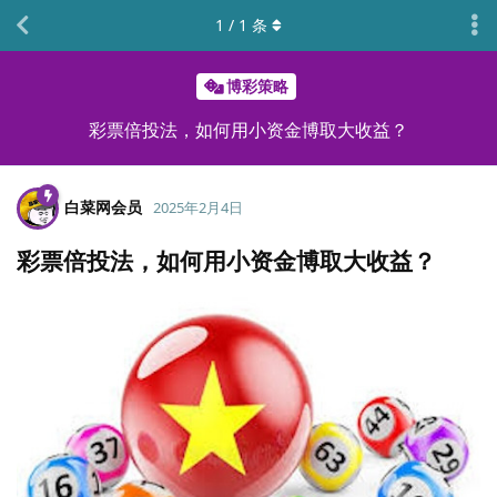
1
/
1
条
博彩策略
彩票倍投法，如何用小资金博取大收益？
白菜网会员
2025年2月4日
彩票倍投法，如何用小资金博取大收益？