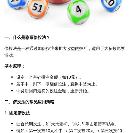
一、什么是彩票倍投法？
倍投法是一种通过加倍投注来扩大收益的技巧，适用于大多数彩票
游戏。
基本原理：
设定一个基础投注金额（如10元）。
若不中，则下一期翻倍投注，直到中奖为止。
中奖后回归最初的投注金额，重新开始。
二、倍投法的常见应用策略
1. 固定倍投法
适合长期投注，如“天天选4”、“排列5”等固定赔率彩票。
例如：第一次投10元不中 → 第二次投20元 → 第三次投40