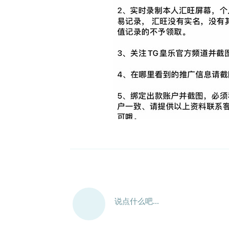
说点什么吧...