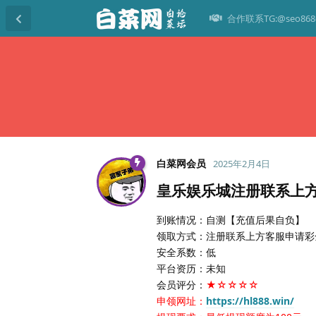
合作联系TG:@seo868
白菜网会员
2025年2月4日
皇乐娱乐城注册联系上方
到账情况：自测【充值后果自负】
领取方式：注册联系上方客服申请彩金送
安全系数：低
平台资历：未知
会员评分：
★☆☆☆☆
申领网址：
https://hl888.win/