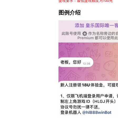
提现要求：最低提现额度为100元
图例介绍