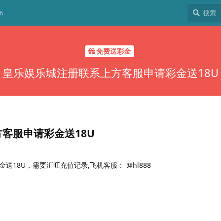
6
免费送彩金
皇乐娱乐城注册联系上方客服申请彩金送18U
客服申请彩金送18U
18U，需要汇旺充值记录,飞机客服： @hl888