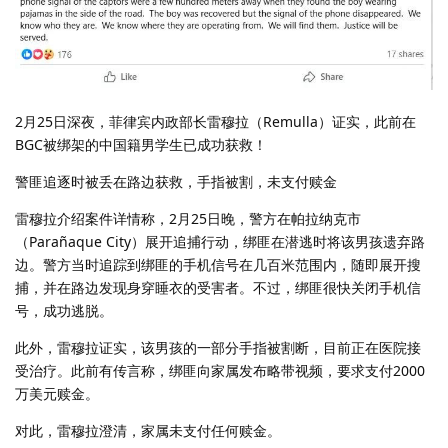
2月25日深夜，菲律宾内政部长雷穆拉（Remulla）证实，此前在
BGC被绑架的中国籍男学生已成功获救！
警匪追逐时被丢在路边获救，手指被割，未支付赎金
雷穆拉介绍案件详情称，2月25日晚，警方在帕拉纳克市
（Parañaque City）展开追捕行动，绑匪在潜逃时将该男孩遗弃路
边。警方当时追踪到绑匪的手机信号在几百米范围内，随即展开搜
捕，并在路边发现身穿睡衣的受害者。不过，绑匪很快关闭手机信
号，成功逃脱。
此外，雷穆拉证实，该男孩的一部分手指被割断，目前正在医院接
受治疗。此前有传言称，绑匪向家属发布略带视频，要求支付2000
万美元赎金。
对此，雷穆拉澄清，家属未支付任何赎金。