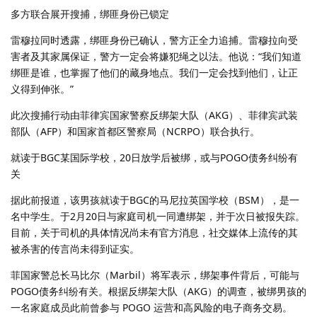
多方联合展开搜捕，绑匪身份已锁定
雷穆拉同时透露，绑匪身份已确认，警方正全力追捕。雷穆拉向受
害者及其家属保证，警方一定会将嫌犯绳之以法。他说：“我们知道
绑匪是谁，也掌握了他们的藏身地点。我们一定会找到他们，让正
义得到伸张。”
此次搜捕行动由菲律宾国家警察反绑架大队（AKG）、菲律宾武装
部队（AFP）和国家首都区警察局（NCRPO）联合执行。
就读于BGC某国际学校，20日放学后被绑，或与POGO债务纠纷有
关
据此前报道，该男孩就读于BGC的马尼拉英国学校（BSM），是一
名中学生。于2月20日与家庭司机一同遭绑架，并于次日被报失踪。
目前，关于司机的具体情况尚未有官方消息，社交媒体上流传的其
被杀害的传言尚未得到证实。
菲国家警总长马比尔（Marbil）将军表示，绑架事件背后，可能与
POGO债务纠纷有关。根据反绑架大队（AKG）的调查，被绑男孩的
一名家庭成员此前曾参与 POGO 运营和高风险的电子商务交易。