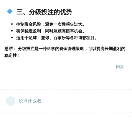
三、分级投注的优势
控制资金风险，避免一次性损失过大。
确保稳定盈利，同时兼顾高赔率机会。
适用于足球、篮球、百家乐等各种博彩项目。
总结：
分级投注是一种科学的资金管理策略，可以提高长期盈利的
稳定性！
回复
说点什么吧...