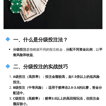
一、什么是分级投注法？
分级投注
是指根据不同的投注机会，
分配不同资金比例
，以
平
衡风险和收益
。
二、分级投注的实战技巧
A级投注（高胜率）：投注金额较高，如1.5倍以上的低风险
投注。
B级投注（中等风险）：适用于赔率在2.0-3.0的比赛，资金分
配适中。
C级投注（高赔率）：赔率3.0以上的高回报玩法，但投注金
额应较小。