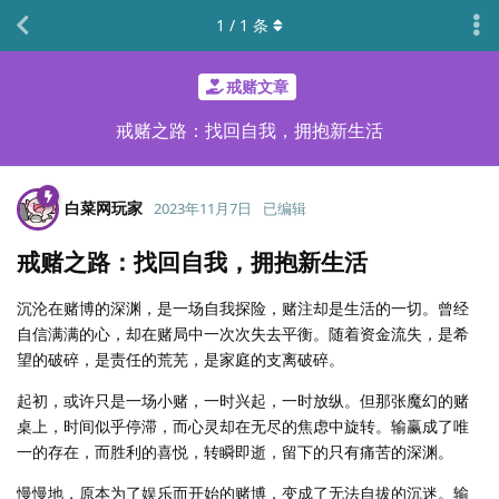
1
/
1
条
戒赌文章
戒赌之路：找回自我，拥抱新生活
白菜网玩家
2023年11月7日
已编辑
戒赌之路：找回自我，拥抱新生活
沉沦在赌博的深渊，是一场自我探险，赌注却是生活的一切。曾经
自信满满的心，却在赌局中一次次失去平衡。随着资金流失，是希
望的破碎，是责任的荒芜，是家庭的支离破碎。
起初，或许只是一场小赌，一时兴起，一时放纵。但那张魔幻的赌
桌上，时间似乎停滞，而心灵却在无尽的焦虑中旋转。输赢成了唯
一的存在，而胜利的喜悦，转瞬即逝，留下的只有痛苦的深渊。
慢慢地，原本为了娱乐而开始的赌博，变成了无法自拔的沉迷。输