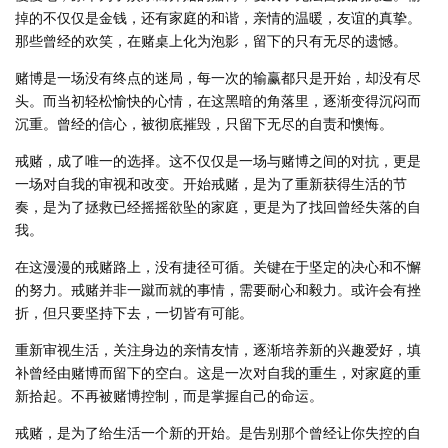
掉的不仅仅是金钱，还有家庭的和谐，亲情的温暖，友谊的真挚。
那些曾经的欢笑，在赌桌上化为泡影，留下的只有无尽的遗憾。
赌博是一场没有终点的迷局，每一次的输赢都只是开始，却没有尽
头。而当初轻松愉快的心情，在这黑暗的角落里，逐渐变得沉闷而
沉重。曾经的信心，被彻底摧毁，只留下无尽的自责和懊悔。
戒赌，成了唯一的选择。这不仅仅是一场与赌博之间的对抗，更是
一场对自我的审视和改变。开始戒赌，是为了重新获得生活的节
奏，是为了拯救已经摇摇欲坠的家庭，更是为了找回曾经失落的自
我。
在这漫漫的戒赌路上，没有捷径可循。关键在于坚定的决心和不懈
的努力。戒赌并非一蹴而就的事情，需要耐心和毅力。或许会有挫
折，但只要坚持下去，一切皆有可能。
重新审视生活，关注身边的亲情友情，逐渐培养新的兴趣爱好，填
补曾经由赌博而留下的空白。这是一次对自我的重生，对家庭的重
新拾起。不再被赌博控制，而是掌握自己的命运。
戒赌，是为了给生活一个新的开始。是告别那个曾经让你失控的自