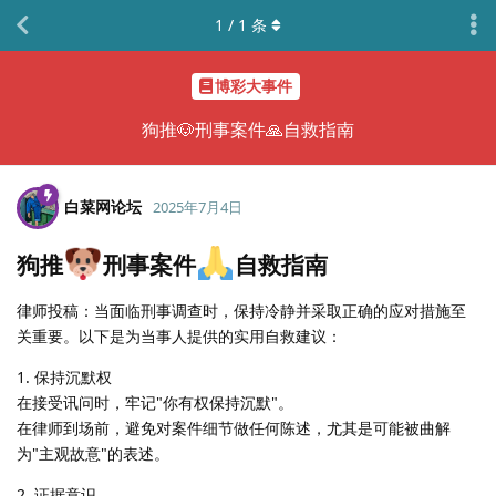
1
/
1
条
博彩大事件
狗推🐶​​刑事案件🙏自救指南
白菜网论坛
2025年7月4日
狗推
​​刑事案件
自救指南
律师投稿：当面临刑事调查时，保持冷静并采取正确的应对措施至
关重要。以下是为当事人提供的实用自救建议：
​​1. 保持沉默权​​
在接受讯问时，牢记"你有权保持沉默"。
在律师到场前，避免对案件细节做任何陈述，尤其是可能被曲解
为"主观故意"的表述。
​​2. 证据意识​​