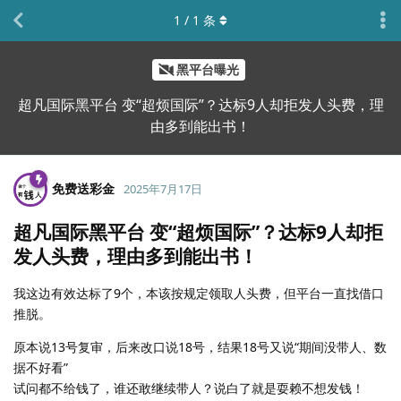
1
/
1
条
黑平台曝光
超凡国际黑平台 变“超烦国际”？达标9人却拒发人头费，理
由多到能出书！
免费送彩金
2025年7月17日
超凡国际黑平台 变“超烦国际”？达标9人却拒
发人头费，理由多到能出书！
我这边有效达标了9个，本该按规定领取人头费，但平台一直找借口
推脱。
原本说13号复审，后来改口说18号，结果18号又说“期间没带人、数
据不好看”
试问都不给钱了，谁还敢继续带人？说白了就是耍赖不想发钱！