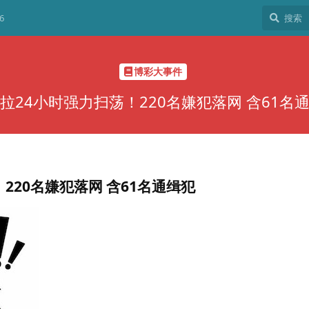
6
博彩大事件
拉24小时强力扫荡！220名嫌犯落网 含61名
220名嫌犯落网 含61名通缉犯