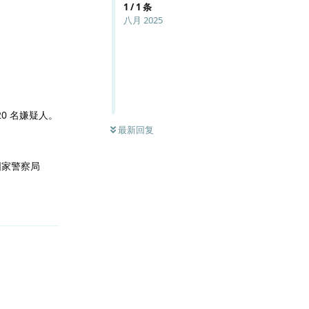
1
/
1
条
八月 2025
20 名嫌疑人。
最新回复
国家警察局
回复