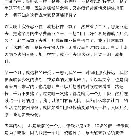
血液当中，跟吃饭一样，是每天必需品，不赌难以维持生活，赌了
生活不能自理，既知道赌博的危害，又必须通过赌博缓解焦虑压
力，我不知道这样说大家是否能理解？
昨天晚上实在忍不住，就把软件下载了，然后看了半天，想充点进
去，把这个月的生活费赢点回来。一想到自己好不容易都戒了那么
久了，轻而易举又去赌，那我前面不是白努力了。我又赶紧卸载
了，这种心魔，总是在夜深人静，闲着没事的时候出现，白天上班
因为身边的人多，加上很忙，就不会去想这些，只要一闲，就想
赌。
第一个月，就这样的难受，一想到我的一生时间还那么长远，我需
要面临多少次的决断，戒赌真的太难太难了。所以写文章，也是我
逼着自己来写的，也是想让自己以后想赌的时候过来看看，路还
长，千万不要赌了，过去哪一次赌，都是输完一个月工资，然后连
续吃一个月的泡面，我可以做到衣食无忧，我为什么非要让自己的
生活过的贫困潦倒，就比如看到那些投稿复赌的人一样，人家那么
惨，我还要去模仿。
去年的8月，我是最惨的一个月，借钱都是5块，10块的借，借来就
是为了吃饭，因为我把一个月工资输掉了，每天醒来就必须要借