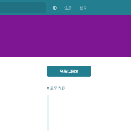
注册
登录
登录以回复
最早内容