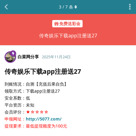
3
/
7
条
免费送彩金
传奇娱乐下载app注册送27
白菜网分享
2025年11月24日
传奇娱乐下载app注册送27
到账情况：自测【充值后果自负】
领取方式：下载app注册送27
安全系数：低
平台资历：未知
会员评分：
★☆☆☆☆
申领网址：
http://5077.com/
提现要求：最低提现额度为100元