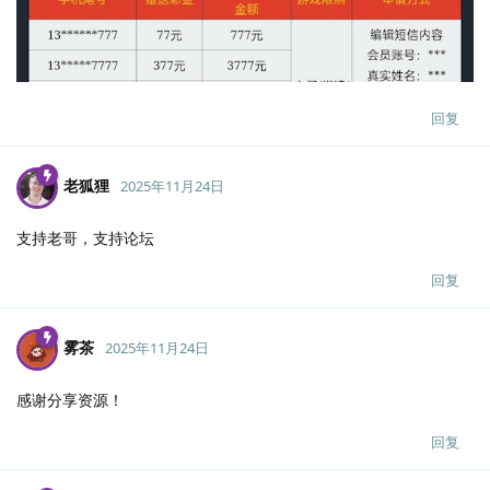
回复
老狐狸
2025年11月24日
支持老哥，支持论坛
回复
雾茶
2025年11月24日
感谢分享资源！
回复