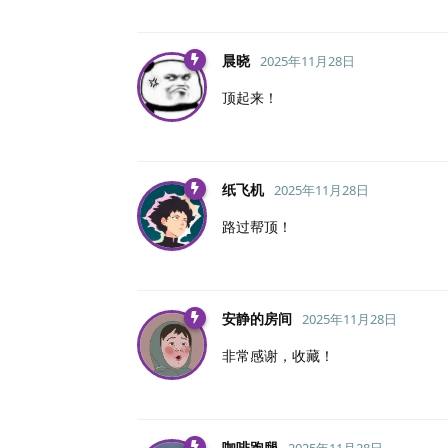
晨晓
2025年11月28日
顶起来！
纸飞机
2025年11月28日
路过帮顶！
安静的房间
2025年11月28日
非常感谢，收藏！
咖啡跑腿
2025年11月28日