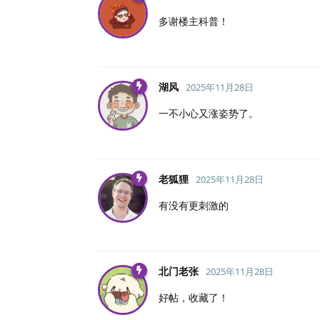
多谢楼主科普！
湖风
2025年11月28日
一不小心又涨姿势了。
老狐狸
2025年11月28日
有没有更刺激的
北门老张
2025年11月28日
好帖，收藏了！