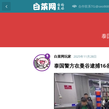
合作联系TG:@seo868
泰
白菜网玩家
2025年11月28日
泰国警方在曼谷逮捕16