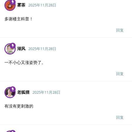
雾茶
2025年11月28日
多谢楼主科普！
回复
湖风
2025年11月28日
一不小心又涨姿势了。
回复
老狐狸
2025年11月28日
有没有更刺激的
回复