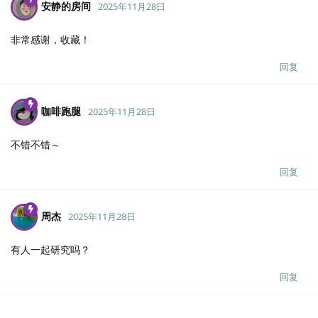
安静的房间
2025年11月28日
非常感谢，收藏！
回复
咖啡跑腿
2025年11月28日
不错不错～
回复
周杰
2025年11月28日
有人一起研究吗？
回复