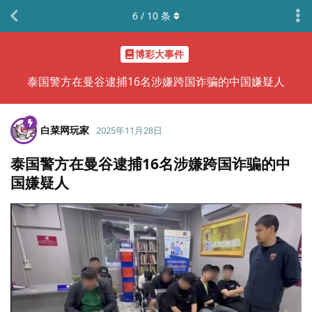
6
/
10
条
博彩大事件
泰国警方在曼谷逮捕16名涉嫌跨国诈骗的中国嫌疑人
白菜网玩家
2025年11月28日
泰国警方在曼谷逮捕16名涉嫌跨国诈骗的中
国嫌疑人