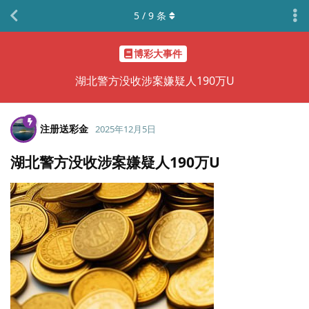
5
/
9
条
博彩大事件
湖北警方没收涉案嫌疑人190万U
注册送彩金
2025年12月5日
湖北警方没收涉案嫌疑人190万U