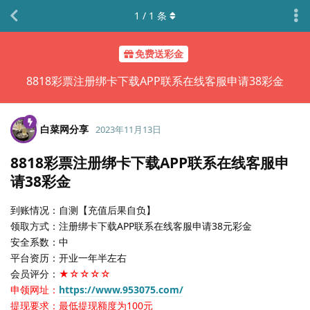
1
/
1
条
免费送彩金
8818彩票注册绑卡下载APP联系在线客服申请38彩金
白菜网分享
2023年11月13日
8818彩票注册绑卡下载APP联系在线客服申
请38彩金
到账情况：自测【充值后果自负】
领取方式：注册绑卡下载APP联系在线客服申请38元彩金
安全系数：中
平台资历：开业一年半左右
会员评分：
★☆☆☆☆
申领网址：
https://www.953075.com/
提现要求：最低提现额度为100元