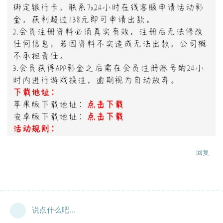
回复
说点什么吧...