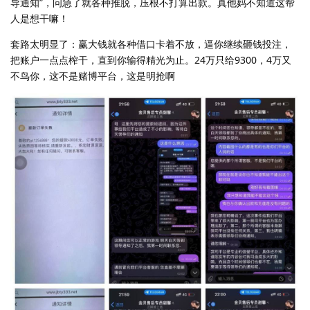
导通知”，问急了就各种推脱，压根不打算出款。真他妈不知道这帮
人是想干嘛！
套路太明显了：赢大钱就各种借口卡着不放，逼你继续砸钱投注，
把账户一点点榨干，直到你输得精光为止。24万只给9300，4万又
不鸟你，这不是赌博平台，这是明抢啊