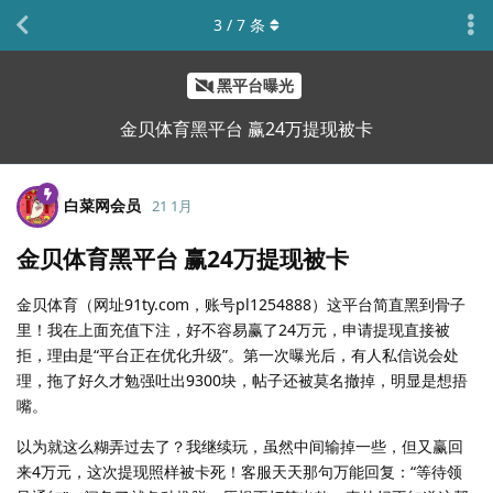
3
/
7
条
黑平台曝光
金贝体育黑平台 赢24万提现被卡
白菜网会员
21 1月
金贝体育黑平台 赢24万提现被卡
金贝体育（网址91ty.com，账号pl1254888）这平台简直黑到骨子
里！我在上面充值下注，好不容易赢了24万元，申请提现直接被
拒，理由是“平台正在优化升级”。第一次曝光后，有人私信说会处
理，拖了好久才勉强吐出9300块，帖子还被莫名撤掉，明显是想捂
嘴。
以为就这么糊弄过去了？我继续玩，虽然中间输掉一些，但又赢回
来4万元，这次提现照样被卡死！客服天天那句万能回复：“等待领