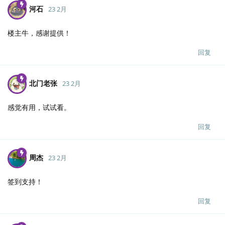
河石
23 2月
楼主牛，感谢提供！
回复
北门老张
23 2月
感觉有用，试试看。
回复
周杰
23 2月
签到支持！
回复