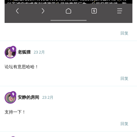
回复
老狐狸
23 2月
论坛有意思哈哈！
回复
安静的房间
23 2月
支持一下！
回复