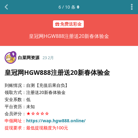
6
/
10
条
免费送彩金
皇冠网HGW888注册送20新春体验金
白菜网资源
23 2月
皇冠网HGW888注册送20新春体验金
到账情况：自测【充值后果自负】
领取方式：注册送20新春体验金
安全系数：低
平台资历：未知
会员评分：
★☆☆☆☆
申领网址：
https://wap.hgw888.online/
提现要求：最低提现额度为100元