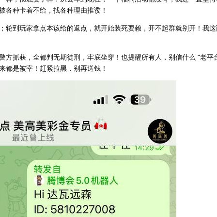
然就被各种卡着不给，找各种理由推诿！
；轮到玩家拿点本该给的返点，就开始装死耍赖，开不起群就别开！我这
警方抓获，全都判无期徒刑，牢底坐穿！也提醒所有人，别信什么 “老平
来都是被宰！赶紧拉黑，别再送钱！