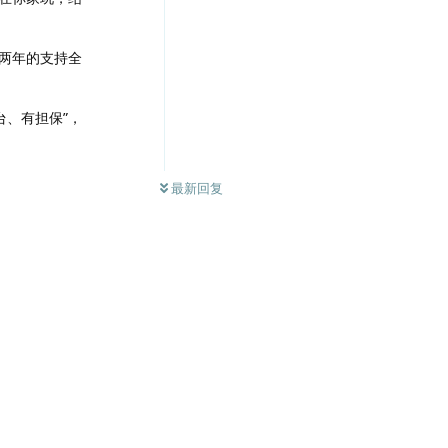
两年的支持全
台、有担保”，
最新回复