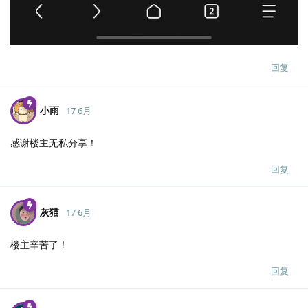
回复
小雨
17 6月
感谢楼主无私分享！
回复
灰猫
17 6月
楼主辛苦了！
回复