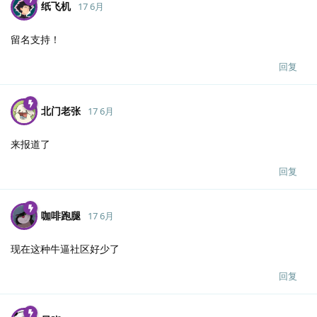
纸飞机
17 6月
留名支持！
回复
北门老张
17 6月
来报道了
回复
咖啡跑腿
17 6月
现在这种牛逼社区好少了
回复