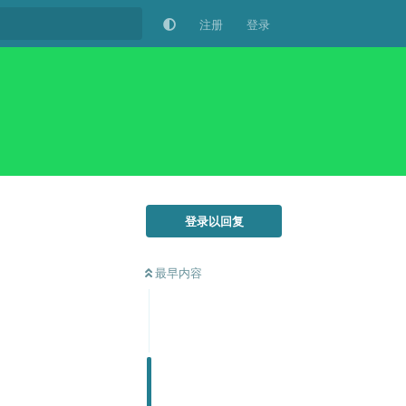
注册
登录
登录以回复
最早内容