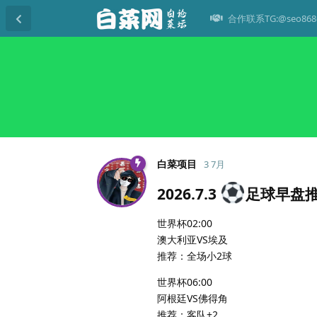
合作联系TG:@seo868
白菜项目
3 7月
2026.7.3
足球早盘
世界杯02:00
澳大利亚VS埃及
推荐：全场小2球
世界杯06:00
阿根廷VS佛得角
推荐：客队+2