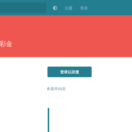
注册
登录
彩金
登录以回复
最早内容