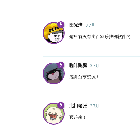
阳光湾
3 7月
这里有没有卖百家乐挂机软件的
咖啡跑腿
3 7月
感谢分享资源！
北门老张
3 7月
顶起来！