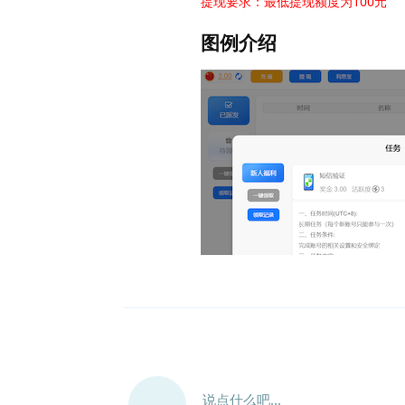
提现要求：最低提现额度为100元
图例介绍
说点什么吧...