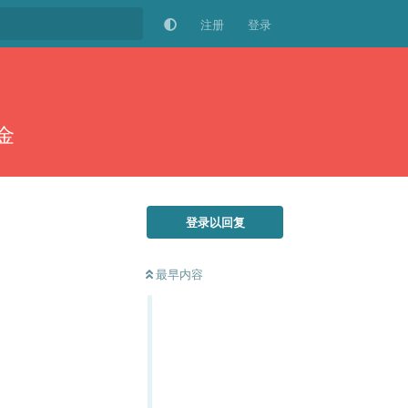
注册
登录
金
登录以回复
最早内容