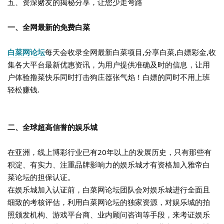
五、资深赌友的揭秘分享，让您少走弯路
一、全网最新的免费白菜
白菜网论坛
每天会收录全网最新白菜项目,分享白菜,白嫖彩金,收
集各大平台最新优惠资讯，为用户提供准确及时的信息，让用
户体验撸菜快乐同时打击狗庄嚣张气焰！白嫖的同时不用上班
轻松赚钱.
二、全球超高信誉的娱乐城
在亚洲，线上博彩行业已有20年以上的发展历史，只有那些有
积淀、有实力、注重品牌影响力的娱乐城才有资格加入雅帝白
菜论坛的担保认证。
在娱乐城加入认证前，白菜网论坛团队会对娱乐城进行全面且
细致的考核评估，利用白菜网论坛的独家资源，对娱乐城的拍
照颁发机构、游戏平台商、业内顾问咨询等手段，来考证娱乐