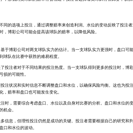
不同的选项上投注，通过调整赔率来创造利润。水位的变动反映了投注者
时，博彩公司可能会提高该球队的赔率，以降低风险。
常基于博彩公司对两支球队实力的估计。当一支球队实力更强时，盘口可
到球队在比赛中获胜的难易程度。
了投注者对于不同结果的投注热度。当一支球队得到更多的投注时，博
亏损的可能性。
投注状况和实时信息不断调整盘口和水位，以确保风险均衡。这也为投
化，赔率和盘口也可能发生变化。
注时，需要综合考虑盘口、水位以及自身对比赛的分析。盘口和水位的
的机会。
多信息，但理性投注仍然是成功的关键。投注者需要根据自己的研究和
盘口和水位的波动。