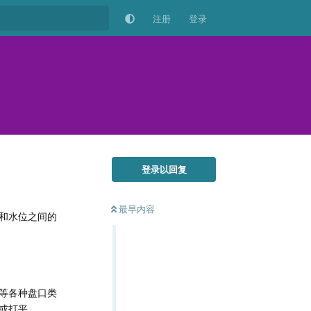
注册
登录
登录以回复
最早内容
和水位之间的
等各种盘口类
或打平。