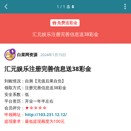
1
/
1
条
免费送彩金
汇元娱乐注册完善信息送38彩金
白菜网资源
2024年1月15日
汇元娱乐注册完善信息送38彩金
到账情况：自测【充值后果自负】
领取方式：注册完善信息送38彩金
安全系数：低
平台资历：开业一年半左右
会员评分：
★☆☆☆☆
申领网址：
http://103.231.12.12/
提现要求：最低提现额度为100元