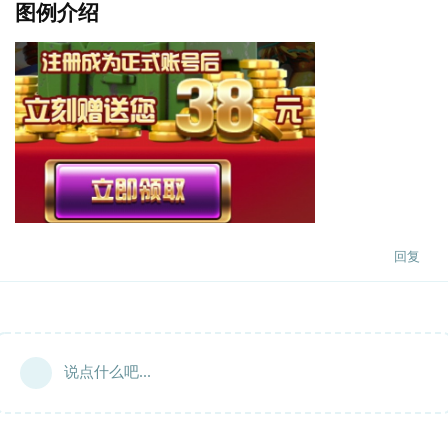
图例介绍
回复
说点什么吧...