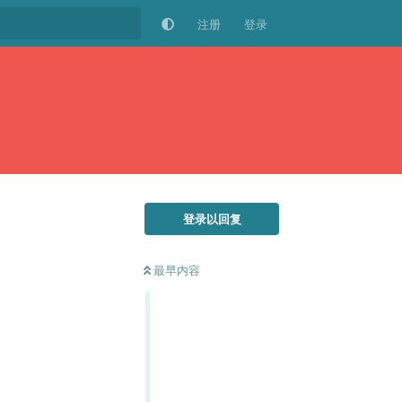
注册
登录
登录以回复
最早内容