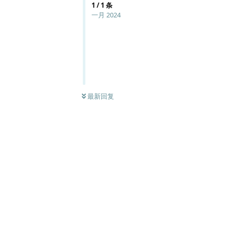
1
/
1
条
一月 2024
最新回复