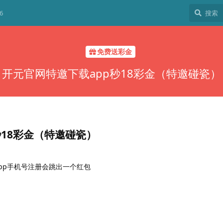
6
免费送彩金
开元官网特邀下载app秒18彩金（特邀碰瓷）
秒18彩金（特邀碰瓷）
pp手机号注册会跳出一个红包