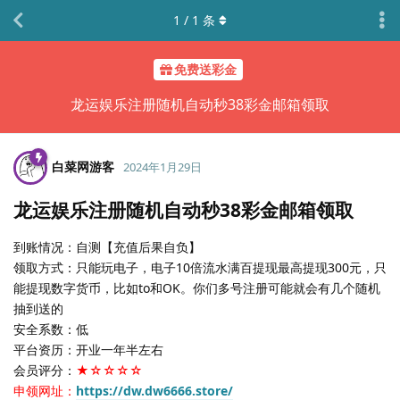
1
/
1
条
免费送彩金
龙运娱乐注册随机自动秒38彩金邮箱领取
白菜网游客
2024年1月29日
龙运娱乐注册随机自动秒38彩金邮箱领取
到账情况：自测【充值后果自负】
领取方式：只能玩电子，电子10倍流水满百提现最高提现300元，只
能提现数字货币，比如to和OK。你们多号注册可能就会有几个随机
抽到送的
安全系数：低
平台资历：开业一年半左右
会员评分：
★☆☆☆☆
申领网址：
https://dw.dw6666.store/