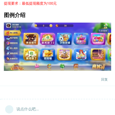
提现要求：最低提现额度为100元
图例介绍
回复
说点什么吧...