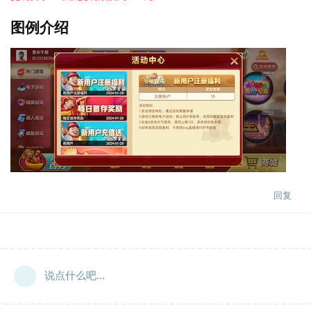
图例介绍
回复
说点什么吧...