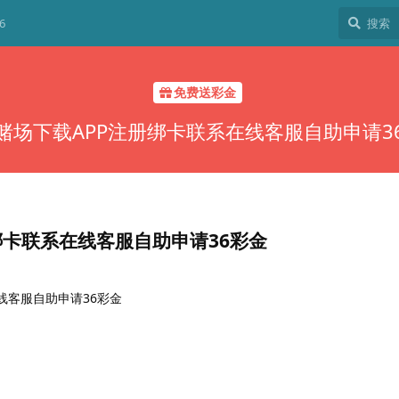
6
免费送彩金
赌场下载APP注册绑卡联系在线客服自助申请3
绑卡联系在线客服自助申请36彩金
线客服自助申请36彩金