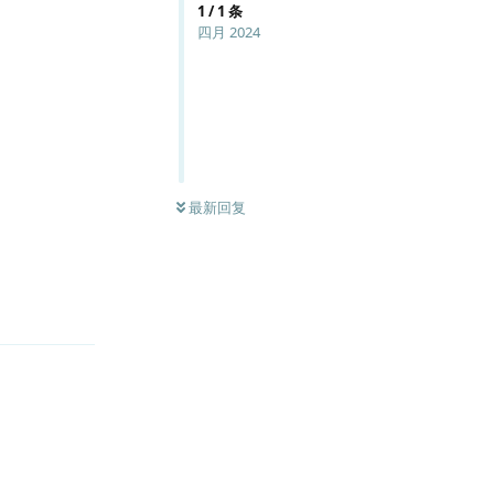
1
/
1
条
四月 2024
最新回复
回复