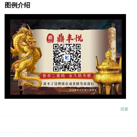
图例介绍
回复