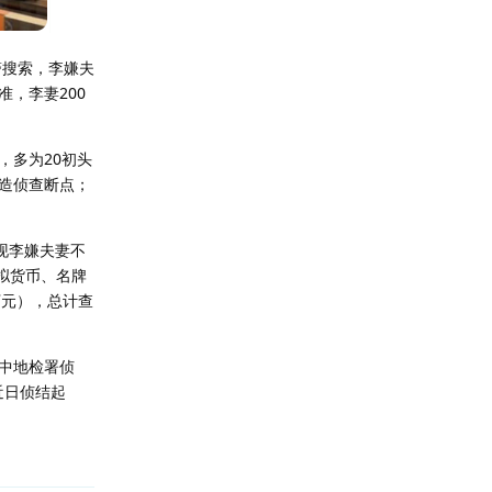
警搜索，李嫌夫
准，李妻200
，多为20初头
造侦查断点；
现李嫌夫妻不
虚拟货币、名牌
8万元），总计查
中地检署侦
近日侦结起
回复