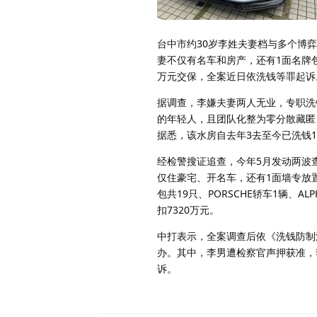
台中市约30岁李姓夫妻档与多个博
妻不仅有名车和房产，还有1面名牌包
万元交保，全案近日依洗钱等罪起诉
据调查，李嫌夫妻两人无业，专职洗
的年轻人，且团队化整为零分散藏匿
据悉，该水房自去年3去至今已洗钱16
经检警搜证追查，今年5月发动两波
仅住豪宅、开名车，还有1面墙专放置
包共19只、PORSCHE轿车1辆、A
扣7320万元。
中打表示，全案调查后依《洗钱防制
办。其中，李男遭检察官声押获准，
诉。