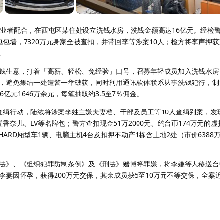
弈业者配合，在西屯区某住处设立洗钱水房，洗钱金额高达16亿元。经检
包墙，7320万元身家全被查扣，并带回李等涉案10人；检方将李声押获
。
钱生意，打着「高薪、轻松、免经验」口号，召募年轻成员加入洗钱水房
，避免集结一处遭警一举破获，同时利用通讯软体联系从事洗钱犯行，制
亿元1646万余元，每笔抽取约3.5至7％佣金。
查缉行动，陆续将涉案李姓主嫌夫妻档、干部及员工等10人查缉到案，发
香奈儿、LV等名牌包；警方查扣现金51万2000元、约台币174万元的
LPHARD厢型车1辆、电脑主机4台及扣押不动产1栋含土地2处（市价638
法》、《组织犯罪防制条例》及《刑法》赌博等罪嫌，将李嫌等人移送台
李妻因怀孕，获得200万元交保，其余成员获5至10万元不等交保，全案