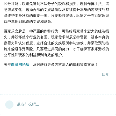
区分才能，以避免遭到不法分子的狡诈和损失。理解作弊手法、留
意牌桌变化、选择合法的文娱场所以及持续提升本身的游戏技巧都
是维护本身利益的重要手腕。只要坚持警觉，玩家才干在百家乐游
戏中享用到地道的文娱和刺激。
百家乐变牌是一种严重的作弊行为，可能给玩家带来宏大的经济损
失，并毁坏整个行业的名誉。玩家需求时辰坚持警觉，进步本身的
察看力和认知程度，选择合法的文娱场所参与游戏，并采取预防措
施来躲避作弊风险。只要经过共同的努力，才干确保百家乐游戏的
公平性和玩家的利益得到有效的维护。
关注
白菜网论坛
，及时获取更多内容深入的博彩策略文章！
回复
说点什么吧...