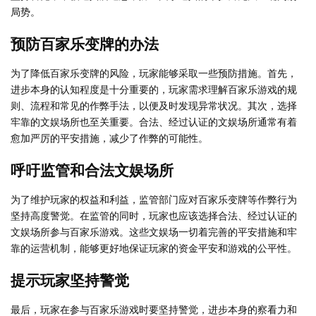
局势。
预防百家乐变牌的办法
为了降低百家乐变牌的风险，玩家能够采取一些预防措施。首先，
进步本身的认知程度是十分重要的，玩家需求理解百家乐游戏的规
则、流程和常见的作弊手法，以便及时发现异常状况。其次，选择
牢靠的文娱场所也至关重要。合法、经过认证的文娱场所通常有着
愈加严厉的平安措施，减少了作弊的可能性。
呼吁监管和合法文娱场所
为了维护玩家的权益和利益，监管部门应对百家乐变牌等作弊行为
坚持高度警觉。在监管的同时，玩家也应该选择合法、经过认证的
文娱场所参与百家乐游戏。这些文娱场一切着完善的平安措施和牢
靠的运营机制，能够更好地保证玩家的资金平安和游戏的公平性。
提示玩家坚持警觉
最后，玩家在参与百家乐游戏时要坚持警觉，进步本身的察看力和