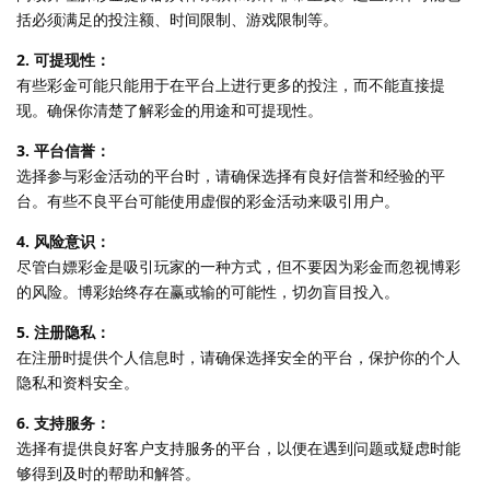
括必须满足的投注额、时间限制、游戏限制等。
2. 可提现性：
有些彩金可能只能用于在平台上进行更多的投注，而不能直接提
现。确保你清楚了解彩金的用途和可提现性。
3. 平台信誉：
选择参与彩金活动的平台时，请确保选择有良好信誉和经验的平
台。有些不良平台可能使用虚假的彩金活动来吸引用户。
4. 风险意识：
尽管白嫖彩金是吸引玩家的一种方式，但不要因为彩金而忽视博彩
的风险。博彩始终存在赢或输的可能性，切勿盲目投入。
5. 注册隐私：
在注册时提供个人信息时，请确保选择安全的平台，保护你的个人
隐私和资料安全。
6. 支持服务：
选择有提供良好客户支持服务的平台，以便在遇到问题或疑虑时能
够得到及时的帮助和解答。