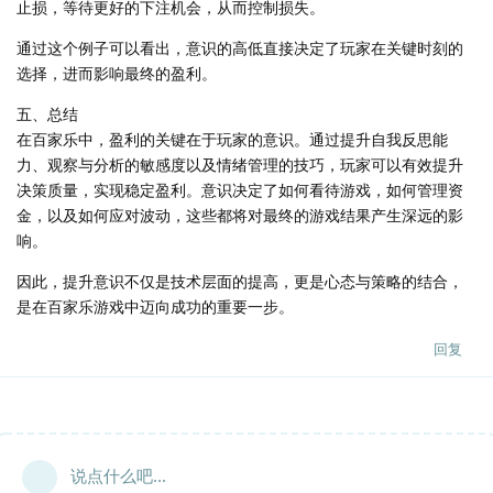
止损，等待更好的下注机会，从而控制损失。
通过这个例子可以看出，意识的高低直接决定了玩家在关键时刻的
选择，进而影响最终的盈利。
五、总结
在百家乐中，盈利的关键在于玩家的意识。通过提升自我反思能
力、观察与分析的敏感度以及情绪管理的技巧，玩家可以有效提升
决策质量，实现稳定盈利。意识决定了如何看待游戏，如何管理资
金，以及如何应对波动，这些都将对最终的游戏结果产生深远的影
响。
因此，提升意识不仅是技术层面的提高，更是心态与策略的结合，
是在百家乐游戏中迈向成功的重要一步。
回复
说点什么吧...