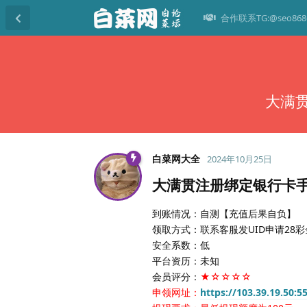
合作联系TG:@seo868
大满贯
白菜网大全
2024年10月25日
大满贯注册绑定银行卡手
到账情况：自测【充值后果自负】
领取方式：联系客服发UID申请28彩
安全系数：低
平台资历：未知
会员评分：
★☆☆☆☆
申领网址：
https://103.39.19.50:5