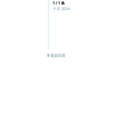
1
/
1
条
十月 2024
最新回复