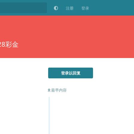
注册
登录
28彩金
登录以回复
最早内容