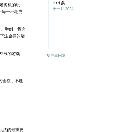
1
/
1
条
老虎机的玩
十一月 2024
于每一种老虎
行。举例：我这
我下注金额的增
25线的游戏，
最新回复
的金额，不建
个玩法的最重要