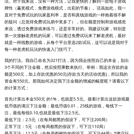
法。对于我来说，没有一种方法，让我更快的了解到一款电子游戏
脾性（赢奖模式，免费游戏模式，出彩的节奏）。话虽如此，我一
直对于免费试玩的玩家盈利率，是否和真钱游戏的一样抱着很不解
的疑问（总觉得免费试玩易中奖多了），但在额度控制和游戏感觉
来说，透过免费游戏来练习，还是非常好的。我建议玩家，特别是
第一次接触老虎机的玩家，可以透过免费试玩来了解老虎机，最好
就是一样线数的游戏，从每个平台里选2款试玩，这可以说是我对于
每一种老虎机玩法的快速入门技巧了。
我的打法。我自己命名为321打法，因为我会按照自己的本金，划出
3个不同的下注金额，然后按照乘数来执行。举例：我这次存款的金
额是500元，加上存款优惠的50元(存款当天的活动优惠)，所以我的
资金有550元。那我如何决定我下注金额的增减的幅度呢？请看以下
的计算方式：
首先计算出本金550元 的1%，也就是5.5元。接着计算出这款游戏最
低币值的满注下注金额：最低币值0.01，25线的游戏，每线下一
注，最低每线0.10,也就是最低下注2.5元。
最低下注：2.5元（在每局都黑的假设下，可下注200局）
正常下注：5元 （在每局都黑的假设下，可下注110局）
最高下注：12.5元（在每局都被吃的假设下，可下注44局）*建议玩