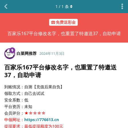
1
/
1
条
免费送彩金
百家乐167平台修改名字，也重置了特邀送37，自助申请
白菜网推荐
2024年11月3日
百家乐167平台修改名字，也重置了特邀送
37，自助申请
到账情况：自测【充值后果自负】
领取方式：自己去试试
安全系数：低
平台资历：未知
会员评分：
★☆☆☆☆
申领网址：
https://776613.cn
提现要求：最低提现额度为100元