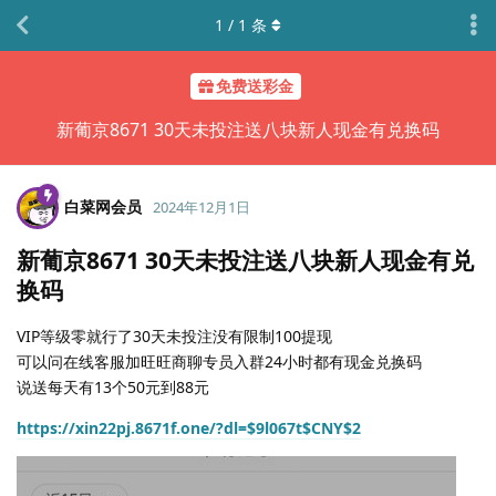
1
/
1
条
免费送彩金
新葡京8671 30天未投注送八块新人现金有兑换码
白菜网会员
2024年12月1日
新葡京8671 30天未投注送八块新人现金有兑
换码
VIP等级零就行了30天未投注没有限制100提现
可以问在线客服加旺旺商聊专员入群24小时都有现金兑换码
说送每天有13个50元到88元
https://xin22pj.8671f.one/?dl=$9l067t$CNY$2