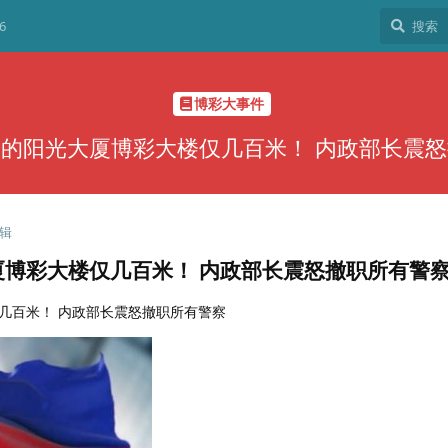
6
博彩大事件
的阳光大厦博彩大楼仅几百米！ 内政部长震
辑
博彩大楼仅几百米！ 内政部长震怒撤职所有警
几百米！ 内政部长震怒撤职所有警察