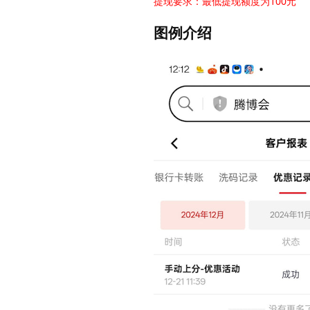
提现要求：最低提现额度为100元
图例介绍