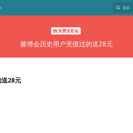
6
免费送彩金
滕博会历史用户充值过的送28元
送28元