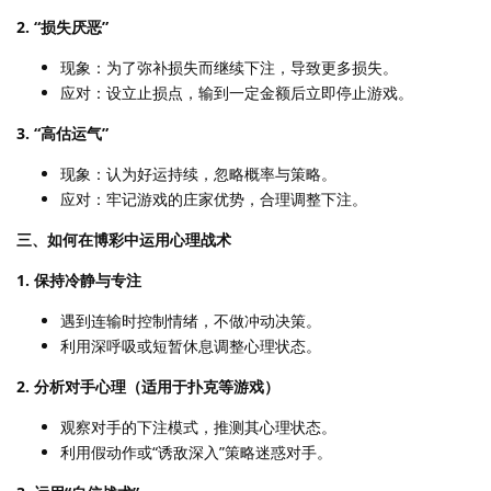
2. “损失厌恶”
现象：为了弥补损失而继续下注，导致更多损失。
应对：设立止损点，输到一定金额后立即停止游戏。
3. “高估运气”
现象：认为好运持续，忽略概率与策略。
应对：牢记游戏的庄家优势，合理调整下注。
三、如何在博彩中运用心理战术
1. 保持冷静与专注
遇到连输时控制情绪，不做冲动决策。
利用深呼吸或短暂休息调整心理状态。
2. 分析对手心理（适用于扑克等游戏）
观察对手的下注模式，推测其心理状态。
利用假动作或“诱敌深入”策略迷惑对手。