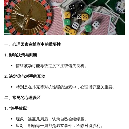
一、心理因素在博彩中的重要性
1. 影响决策与判断
情绪波动可能导致过度下注或错失良机。
2. 决定你与对手的互动
特别是在扑克等对抗性强的游戏中，心理博弈至关重要。
二、常见的心理误区
1. “热手效应”
现象：连赢几局后，认为自己会继续赢。
应对：明确每一局都是独立事件，冷静对待胜利。