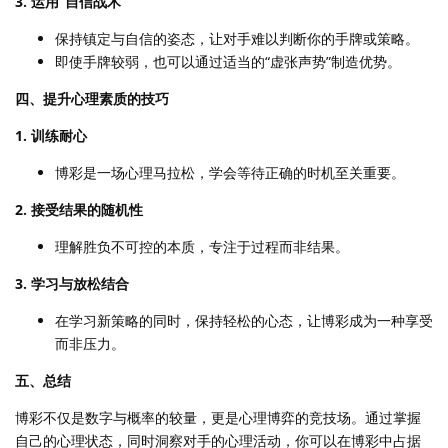
3. 运用“自信战术”
保持镇定与自信的姿态，让对手难以判断你的手牌或策略。
即使手牌较弱，也可以通过适当的“虚张声势”制造优势。
四、提升心理素质的技巧
1. 训练耐心
博彩是一场心理马拉松，学会等待正确的时机至关重要。
2. 接受结果的随机性
理解胜负不可控的本质，专注于过程而非结果。
3. 学习与放松结合
在学习新策略的同时，保持轻松的心态，让博彩成为一种享受
而非压力。
五、总结
博彩不仅是数字与概率的较量，更是心理博弈的竞技场。通过掌握
自己的心理状态，同时洞察对手的心理活动，你可以在博彩中占据