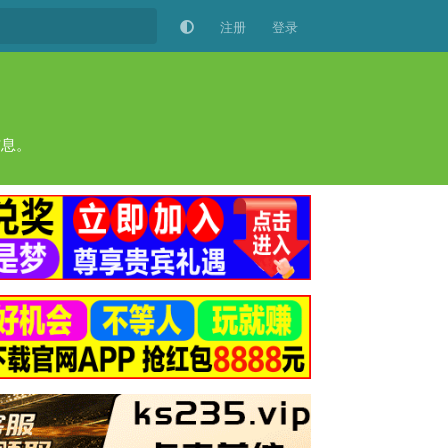
注册
登录
信息。